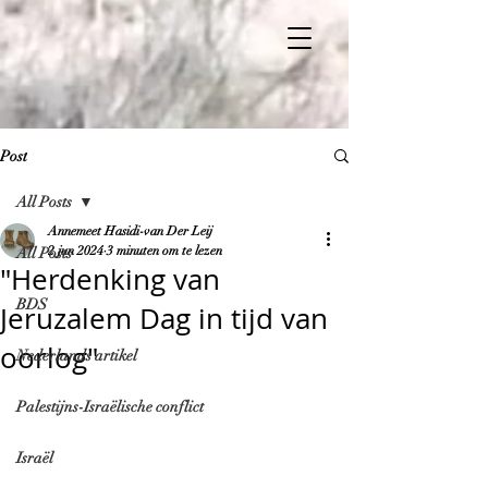
Post
All Posts
Annemeet Hasidi-van Der Leij
2 jun 2024
3 minuten om te lezen
All Posts
"Herdenking van
BDS
Jeruzalem Dag in tijd van
oorlog"
Nederlands artikel
Palestijns-Israëlische conflict
Israël