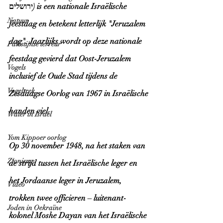
ירושלים) is een nationale Israëlische 
Natuur
feestdag en betekent letterlijk "Jeruzalem 
dag". Jaarlijks wordt op deze nationale 
Palestijnse terreur
feestdag gevierd dat Oost-Jeruzalem 
Vogels
inclusief de Oude Stad tijdens de 
Vogeltrek
Zesdaagse Oorlog van 1967 in Israëlische 
handen viel. 
Water in Israël
Yom Kippoer oorlog
Op 30 november 1948, na het staken van 
Zionisme
de strijd tussen het Israëlische leger en 
het Jordaanse leger in Jeruzalem, 
Video
trokken twee officieren – luitenant-
Joden in Oekraïne
kolonel Moshe Dayan van het Israëlische 