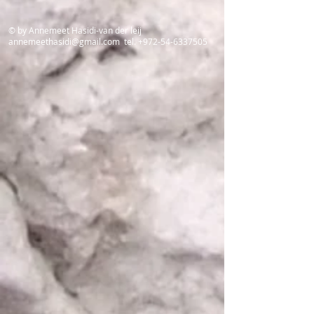
© by Annemeet Hasidi-van der leij
annemeethasidi@gmail.com
tel.
+972-54-6337505