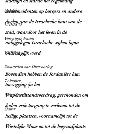
stadslijn en startte het regelmatig 
Muziek
schietincidenten op burgers en andere 
doelen aan de Israëlische kant van de 
UNESCO
stad, waardoor het leven in de 
Verenigde Naties
nabijgelegen Israëlische wijken bijna 
ondraaglijk werd. 
UNRWA
Zwaarden van IJzer oorlog
Bovendien hebben de Jordaniërs hun 
7 oktober
toezegging (in het 
Wapenstilstandsverdrag) geschonden om 
Gaza Strook
Joden vrije toegang te verlenen tot de 
Qatar
heilige plaatsen, voornamelijk tot de 
Westelijke Muur en tot de begraafplaats 