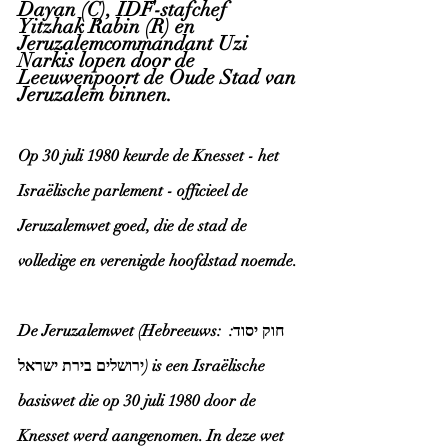
Dayan (C), IDF-stafchef  
Yitzhak Rabin (R) en 
Jeruzalemcommandant Uzi 
Narkis lopen door de 
Leeuwenpoort de Oude Stad van 
Jeruzalem binnen.
Op 30 juli 1980 keurde de Knesset - het 
Israëlische parlement - officieel de 
Jeruzalemwet goed, die de stad de 
volledige en verenigde hoofdstad noemde.
De Jeruzalemwet (Hebreeuws: חוק יסוד: 
ירושלים בירת ישראל) is een Israëlische 
basiswet die op 30 juli 1980 door de 
Knesset werd aangenomen. In deze wet 