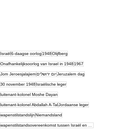
Israël
6-daagse oorlog
1948
Olijfberg
Onafhankelijksoorlog van Israel in 1948
1967
Jom Jeroesjalajiem
יום ירושלים
Jeruzalem dag
30 november 1948
Israëlische leger
luitenant-kolonel Moshe Dayan
luitenant-kolonel Abdallah A-Tal
Jordaanse leger
wapenstilstandslijn
Niemandsland
wapenstilstandsovereenkomst tussen Israël en Jordanië van 3 april 1949