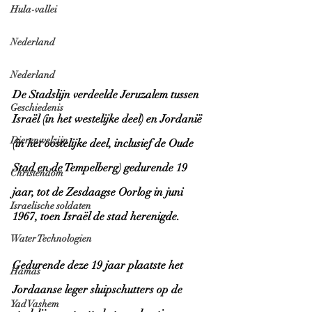
Hula-vallei
Nederland
Nederland
De Stadslijn verdeelde Jeruzalem tussen 
Geschiedenis
Israël (in het westelijke deel) en Jordanië 
Dierenwelzijn
(in het oostelijke deel, inclusief de Oude 
Stad en de Tempelberg) gedurende 19 
Christendom
jaar, tot de Zesdaagse Oorlog in juni 
Israelische soldaten
1967, toen Israël de stad herenigde.
Water Technologien
Gedurende deze 19 jaar plaatste het 
Hamas
Jordaanse leger sluipschutters op de 
Yad Vashem