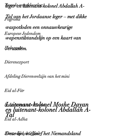
Tweede wereldoorlog
leger en luitenant-kolonel Abdallah A-
Tal van het Jordaanse leger – met dikke 
Pogroms
waspotloden een onnauwkeurige 
Europese Jodendom
wapenstilstandslijn op een kaart van 
Holocaust
Jeruzalem. 
Dierenexport
Afdeling Dierenwelzijn van het mini
Eid al-Fitr
Luitenant-kolonel Moshe Dayan 
bedevaart naar Mekka
en luitenant-kolonel Abdallah A-
Tal
Eid al-Adha
Deze lijn, inclusief het Niemandsland 
Feest van het Offer'