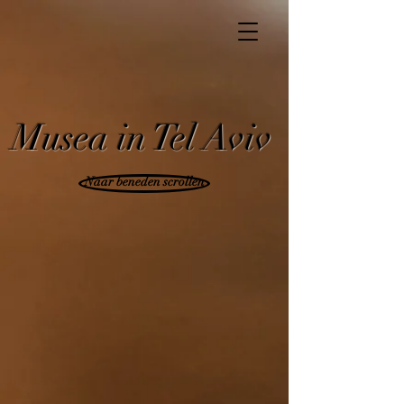
Musea in Tel Aviv
Naar beneden scrollen