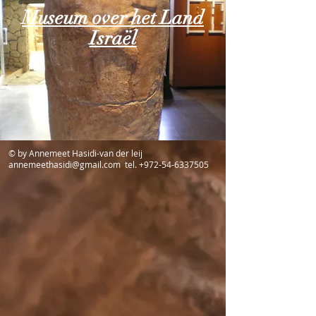
Museum over het Land
Israël
© by Annemeet Hasidi-van der leij
annemeethasidi@gmail.com
tel.
+972-54-6337505