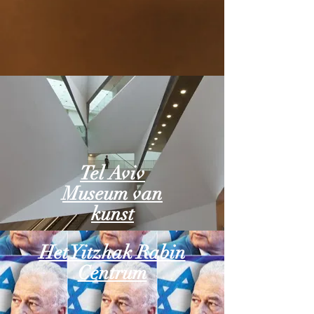
Tel Aviv
Museum van
kunst
Het Yitzhak Rabin
Centrum