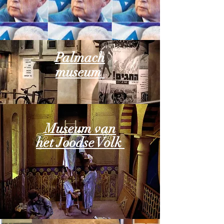
Palmach
museum
Museum van
het Joodse Volk