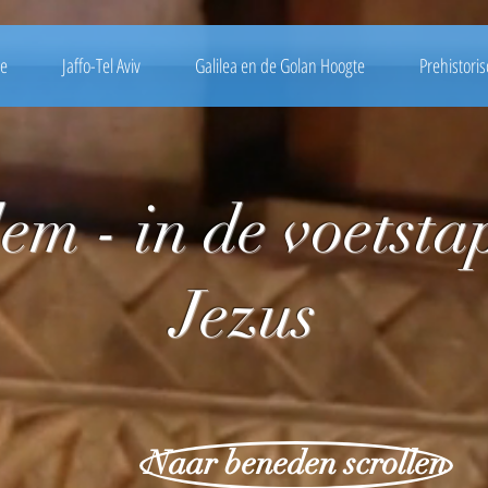
e
Jaffo-Tel Aviv
Galilea en de Golan Hoogte
Prehistoris
em - in de voetsta
Jezus
Naar beneden scrollen