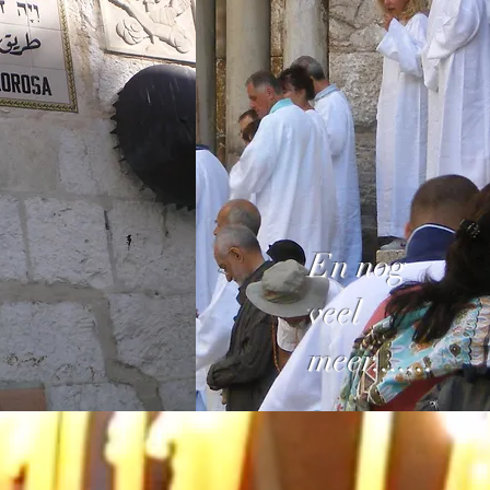
En nog
veel
meer.......