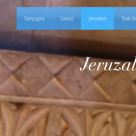
Startpagina
Contact
Jeruzalem
Dode Ze
Jeruzal