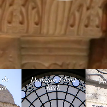
 de
Dominus Flevit
Vi
rt
Kerk