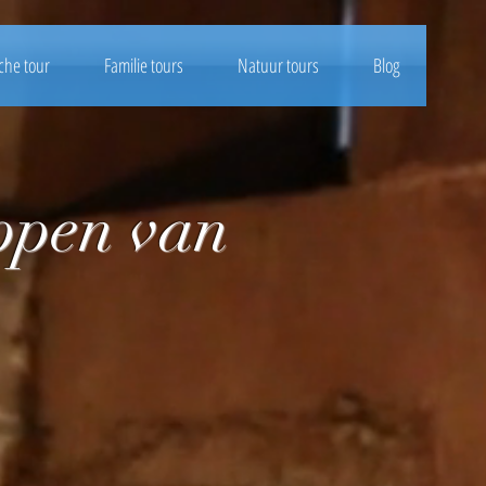
che tour
Familie tours
Natuur tours
Blog
ppen van