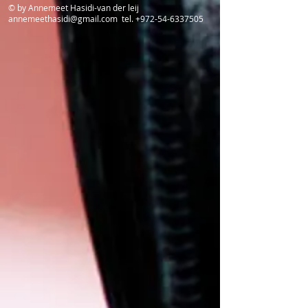
© by Annemeet Hasidi-van der leij
annemeethasidi@gmail.com
tel.
+972-54-6337505