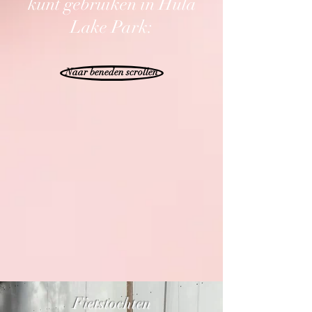
kunt gebruiken in Hula
Lake Park:
Naar beneden scrollen
Fietstochten