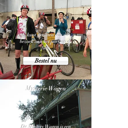
U kunt genieten van uw
bezoek aan het park op de
fiets.
Bestel nu
Mysterie Wagen
De Mystery Wagen is een