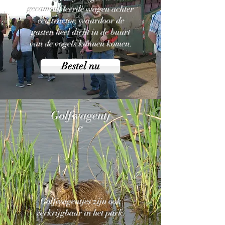
gecamoufleerde wagen achter
een tractor, waardoor de
gasten heel dicht in de buurt
van de vogels kunnen komen.
Bestel nu
Golfwagentj
e
Golfwagentjes zijn ook
verkrijgbaar in het park.