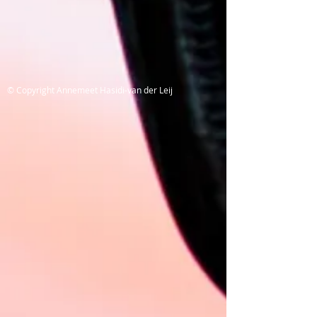
© Copyright Annemeet Hasidi-van der Leij