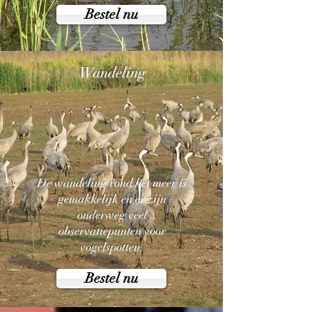
Bestel nu
Wandeling
De wandeling rond het meer is
gemakkelijk en er zijn
onderweg veel
observatiepunten voor
vogelspotten.
Bestel nu