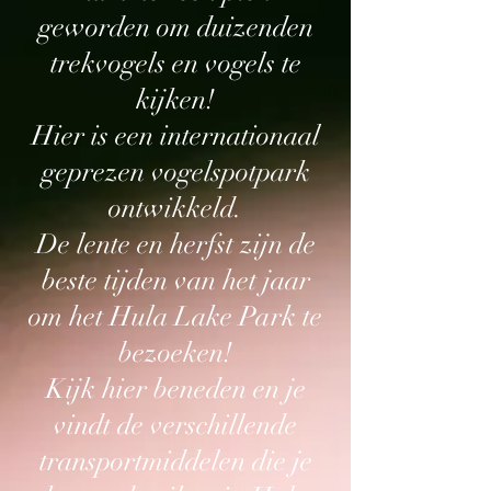
geworden om duizenden
trekvogels en vogels te
kijken!
Hier is een internationaal
geprezen vogelspotpark
ontwikkeld.
De lente en herfst zijn de
beste tijden van het jaar
om het Hula Lake Park te
bezoeken!
Kijk hier beneden en je
vindt de verschillende
transportmiddelen die je