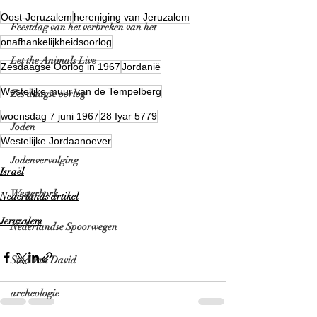
Oost-Jeruzalem
hereniging van Jeruzalem
Feestdag van het verbreken van het
onafhankelijkheidsoorlog
Let the Animals Live
Zesdaagse Oorlog in 1967
Jordanië
Westelijke muur van de Tempelberg
Zes daagse oorlog
woensdag 7 juni 1967
28 Iyar 5779
Joden
Westelijke Jordaanoever
Jodenvervolging
Israël
Westerbork
Nederlands artikel
Jeruzalem
Nederlandse Spoorwegen
Stad van David
archeologie