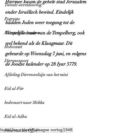
Hiermee kwam de gehele stad Jeruzalem 
Tweede wereldoorlog
onder Israëlisch bewind. Eindelijk 
Pogroms
hadden Joden weer toegang tot de 
Westelijke muur van de Tempelberg, ook 
Europese Jodendom
wel bekend als de Klaagmuur. Dit 
Holocaust
gebeurde op Woensdag 7 juni, en volgens 
Dierenexport
de Joodse kalender op 28 Iyar 5779. 
Afdeling Dierenwelzijn van het mini
Eid al-Fitr
bedevaart naar Mekka
Eid al-Adha
Israël
Jeruzalem
6-daagse oorlog
1948
Feest van het Offer'