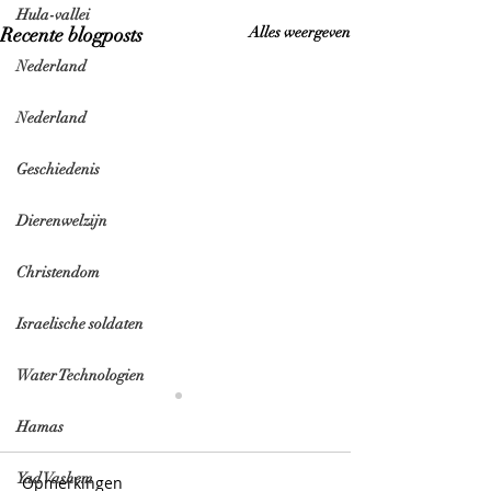
Hula-vallei
Recente blogposts
Alles weergeven
Nederland
Nederland
Geschiedenis
Dierenwelzijn
Christendom
Israelische soldaten
Water Technologien
Hamas
Yad Vashem
Opmerkingen