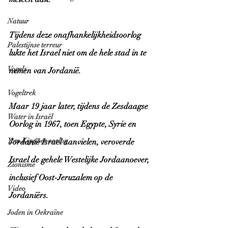
Natuur
Tijdens deze onafhankelijkheidsoorlog 
Palestijnse terreur
lukte het Israel niet om de hele stad in te 
Vogels
nemen van Jordanië. 
Vogeltrek
Maar 19 jaar later, tijdens de Zesdaagse 
Water in Israël
Oorlog in 1967, toen Egypte, Syrie en 
Yom Kippoer oorlog
Jordanië Israel aanvielen, veroverde 
Israel de gehele Westelijke Jordaanoever, 
Zionisme
inclusief Oost-Jeruzalem op de 
Video
Jordaniërs. 
Joden in Oekraïne