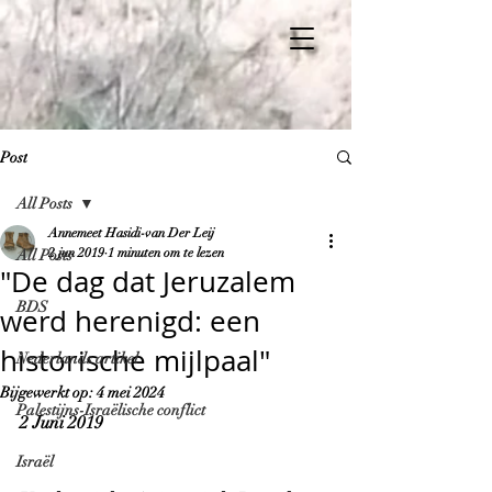
Post
All Posts
Annemeet Hasidi-van Der Leij
2 jun 2019
1 minuten om te lezen
All Posts
"De dag dat Jeruzalem
BDS
werd herenigd: een
historische mijlpaal"
Nederlands artikel
Bijgewerkt op:
4 mei 2024
Palestijns-Israëlische conflict
2 Juni 2019
Israël