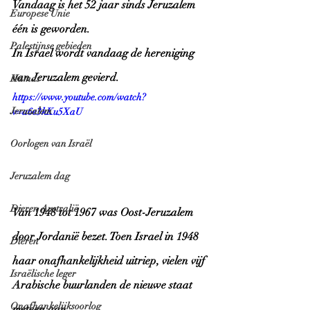
Vandaag is het 52 jaar sinds Jeruzalem 
Europese Unie
één is geworden.
Palestijnse gebieden
In Israel wordt vandaag de hereniging 
van Jeruzalem gevierd.
Hamas
https://www.youtube.com/watch?
Jeruzalem
v=a6e3kKu5XaU
Oorlogen van Israël
Jeruzalem dag
Dieren Australië
Van 1948 tot 1967 was Oost-Jeruzalem 
door Jordanië bezet. Toen Israel in 1948 
Dieren
haar onafhankelijkheid uitriep, vielen vijf 
Israëlische leger
Arabische buurlanden de nieuwe staat 
Onafhankelijksoorlog
meteen aan. 