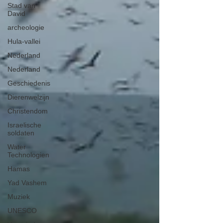
Stad van
David
archeologie
Hula-vallei
Nederland
Nederland
Geschiedenis
Dierenwelzijn
Christendom
Israelische
soldaten
Water
Technologien
Hamas
Yad Vashem
Muziek
UNESCO