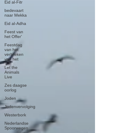
Eid al-Fitr
bedevaart
naar Mekka
Eid al-Adha
Feest van
het Offer'
Feestdag
van het
verbreken
van het
Let the
Animals
Live
Zes daagse
oorlog
Joden
Jodenvervolging
Westerbork
Nederlandse
Spoorwegen