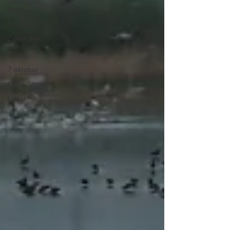
Verenigde
Naties
UNRWA
Zwaarden
van IJzer
oorlog
7 oktober
Gaza Strook
Qatar