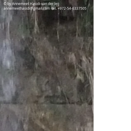
© by Annemeet Hasidi-van der leij
annemeethasidi@gmail.com
tel.
+972-54-6337505