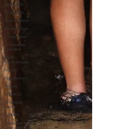
Nederland
Nederland
Geschiedenis
Dierenwelzijn
Christendom
Israelische
soldaten
Water
Technologien
Hamas
Yad Vashem
Muziek
UNESCO
Verenigde
Naties
UNRWA
Zwaarden van
IJzer oorlog