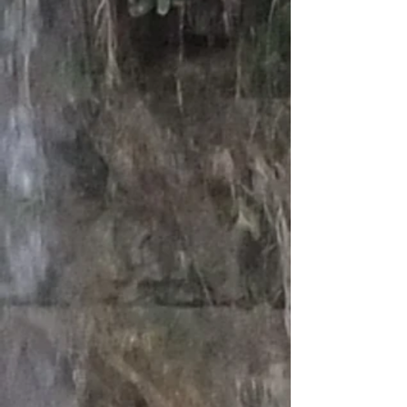
© by Annemeet Hasidi-van der leij
annemeethasidi@gmail.com
tel.
+972-54-6337505