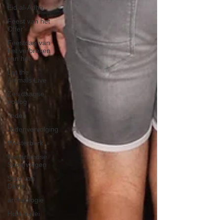
Eid al-Adha
Feest van het
Offer'
Feestdag van
het verbreken
van het
Let the
Animals Live
Zes daagse
oorlog
Joden
Jodenvervolging
Westerbork
Nederlandse
Spoorwegen
Stad van
David
archeologie
Hula-vallei