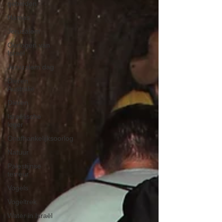
gebieden
Hamas
Jeruzalem
Oorlogen van
Israël
Jeruzalem dag
Dieren
Australië
Dieren
Israëlische
leger
Onafhankelijksoorlog
Natuur
Palestijnse
terreur
Vogels
Vogeltrek
Water in Israël