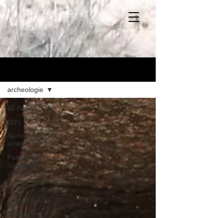
Blog
archeologie
All Posts
BDS
Nederlands
artikel
Palestijns-
Israëlische
conflict
Israël
Europese Unie
Palestijnse