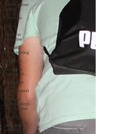
Yom Kippoer
oorlog
Zionisme
Video
Joden in
Oekraïne
Tweede
wereldoorlog
Pogroms
Europese
Jodendom
Holocaust
Dierenexport
Afdeling
Dierenwelzijn
van het mini
Eid al-Fitr
bedevaart
naar Mekka