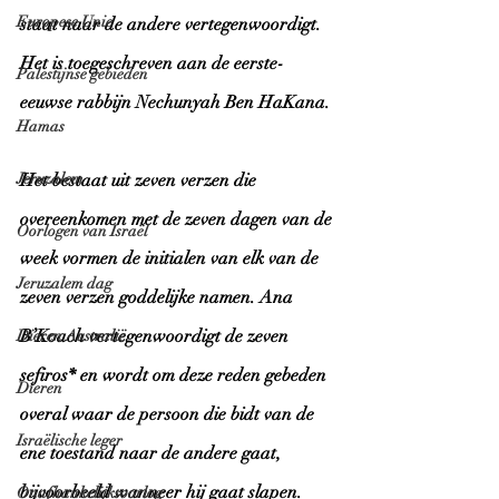
Europese Unie
staat naar de andere vertegenwoordigt. 
Het is toegeschreven aan de eerste-
Palestijnse gebieden
eeuwse rabbijn Nechunyah Ben HaKana. 
Hamas
Jeruzalem
Het bestaat uit zeven verzen die 
overeenkomen met de zeven dagen van de 
Oorlogen van Israël
week vormen de initialen van elk van de 
Jeruzalem dag
zeven verzen goddelijke namen. Ana 
B’Koach vertegenwoordigt de zeven 
Dieren Australië
sefiros* en wordt om deze reden gebeden 
Dieren
overal waar de persoon die bidt van de 
Israëlische leger
ene toestand naar de andere gaat, 
bijvoorbeeld wanneer hij gaat slapen.
Onafhankelijksoorlog