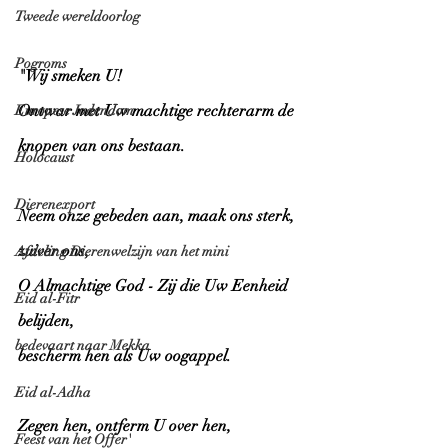
Tweede wereldoorlog
Pogroms
"Wij smeken U! 
Ontwar met Uw machtige rechterarm de 
Europese Jodendom
knopen van ons bestaan. 
Holocaust
Dierenexport
Neem onze gebeden aan, maak ons sterk, 
zuiver ons, 
Afdeling Dierenwelzijn van het mini
O Almachtige God - Zij die Uw Eenheid 
Eid al-Fitr
belijden, 
bedevaart naar Mekka
bescherm hen als Uw oogappel. 
Eid al-Adha
Zegen hen, ontferm U over hen, 
Feest van het Offer'