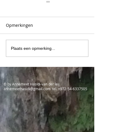
Opmerkingen
Hij die gelooft ..... zal
Heeft UNESCO g
Plaats een opmerking...
niet bang zijn
Bestaat er geen
geschiedenis in
Jeruzalem?
© by Annemeet Hasidi-van der leij
annemeethasidi@gmail.com
tel.
+972-54-6337505