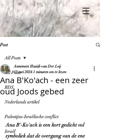
Post
All Posts
Annemeet Hasidi-van Der Leij
13 mei 2024
1 minuten om te lezen
All Posts
Ana B'Ko'ach - een zeer
BDS
oud Joods gebed
Nederlands artikel
Palestijns-Israëlische conflict
Ana B'-Ko'ach is een kort gedicht vol 
Israël
symboliek dat de overgang van de ene 