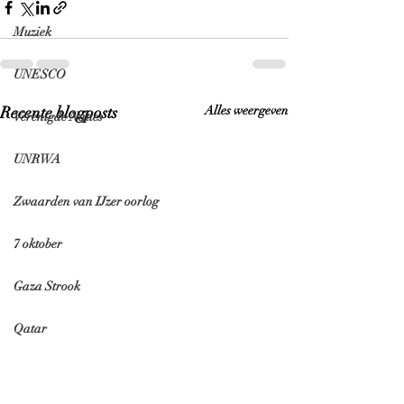
Muziek
UNESCO
Recente blogposts
Alles weergeven
Verenigde Naties
UNRWA
Zwaarden van IJzer oorlog
7 oktober
Gaza Strook
Qatar