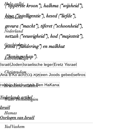
Hula-vallei
(“opperste kroon”), halhma (“wijsheid”), 
bina (“intelligentie”), hesed (“liefde”), 
Nederland
gevura (“macht”), tiferet (“schoonheid”), 
Nederland
netzah (“eeuwigheid”), hod (“majesteit”), 
Geschiedenis
jesod (“fundering”) en malkhut 
(“koningschap”).
Dierenwelzijn
Israël
Joden
Israelische leger
Eretz Yisrael
Christendom
Ana B'Ko'ach
אָנָּא בְּכֹחַ
een Joods gebed
sefiros
rabbijn Nechunyah Ben HaKana
Israelische soldaten
Nederlands artikel
Water Technologien
Israël
Hamas
Oorlogen van Israël
Yad Vashem