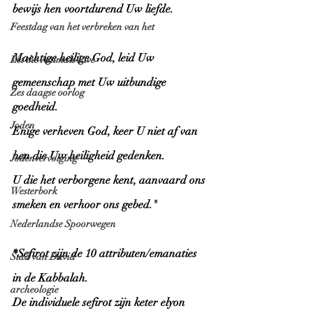
bewijs hen voortdurend Uw liefde. 
Feestdag van het verbreken van het
Machtige heilige God, leid Uw 
Let the Animals Live
gemeenschap met Uw uitbundige 
Zes daagse oorlog
goedheid. 
Joden
Enige verheven God, keer U niet af van 
hen die Uw heiligheid gedenken. 
Jodenvervolging
U die het verborgene kent, aanvaard ons 
Westerbork
smeken en verhoor ons gebed."
Nederlandse Spoorwegen
*Sefirot zijn de 10 attributen/emanaties 
Stad van David
in de Kabbalah.
archeologie
De individuele sefirot zijn keter elyon 