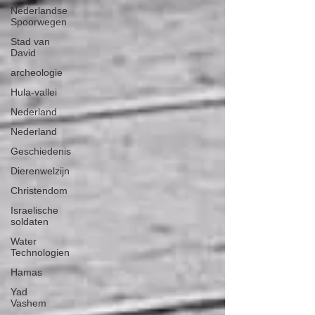
Nederlandse
Spoorwegen
Stad van
David
archeologie
Hula-vallei
Nederland
Nederland
Geschiedenis
Dierenwelzijn
Christendom
Israelische
soldaten
Water
Technologien
Hamas
Yad
Vashem