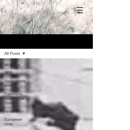
Blog
All Posts
All Posts
BDS
Nederlands
artikel
Palestijns-
Israëlische
conflict
Israël
Europese
Unie