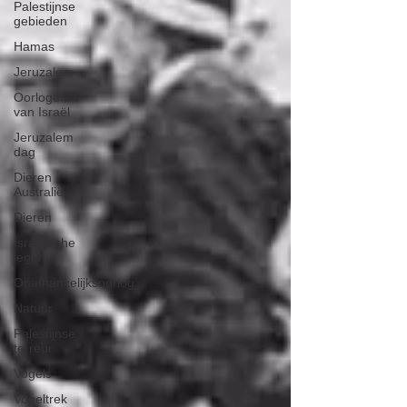
Palestijnse
gebieden
Hamas
Jeruzalem
Oorlogen
van Israël
Jeruzalem
dag
Dieren
Australië
Dieren
Israëlische
leger
Onafhankelijksoorlog
Natuur
Palestijnse
terreur
Vogels
Vogeltrek