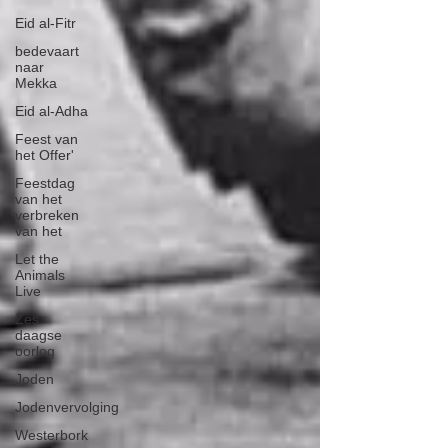
Eid al-Fitr
bedevaart
naar
Mekka
Eid al-Adha
Feest van
het Offer'
Feestdag
van het
verbreken
van het
Let the
Animals
Live
Zes
daagse
oorlog
Joden
Jodenvervolging
Westerbork