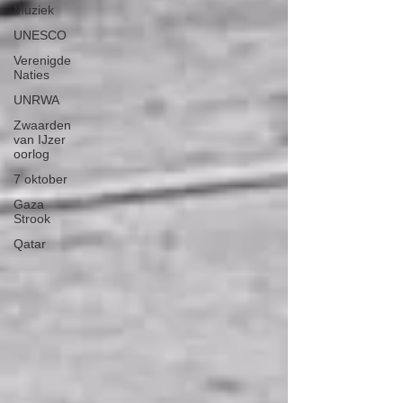
Muziek
UNESCO
Verenigde
Naties
UNRWA
Zwaarden
van IJzer
oorlog
7 oktober
Gaza
Strook
Qatar