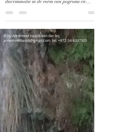
met periodes van vervolging en antisemitische
discriminatie in de vorm van pogroms en
bloedbaden.
© by Annemeet Hasidi-van der leij
annemeethasidi@gmail.com
tel.
+972-54-6337505