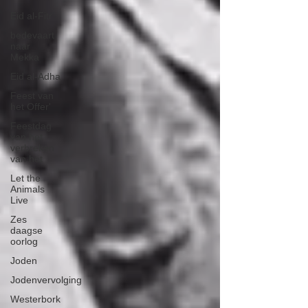
Eid al-Fitr
bedevaart
naar
Mekka
Eid al-Adha
Feest van
het Offer'
Feestdag
van het
verbreken
van het
Let the
Animals
Live
Zes
daagse
oorlog
Joden
Jodenvervolging
Westerbork