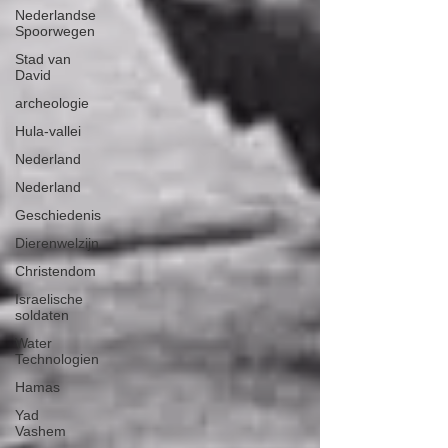
Nederlandse
Spoorwegen
Stad van
David
archeologie
Hula-vallei
Nederland
Nederland
Geschiedenis
Dierenwelzijn
Christendom
Israelische
soldaten
Water
Technologien
Hamas
Yad
Vashem