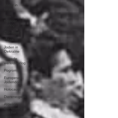
Water in
Israël
Yom
Kippoer
oorlog
Zionisme
Video
Joden in
Oekraïne
Tweede
wereldoorlog
Pogroms
Europese
Jodendom
Holocaust
Dierenexport
Afdeling
Dierenwelzijn
van het
mini