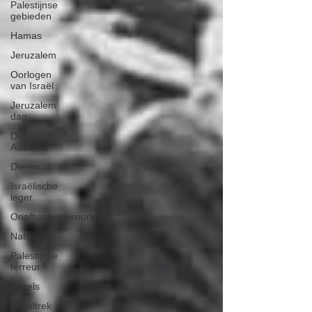
Palestijnse
gebieden
Hamas
Jeruzalem
Oorlogen
van Israël
Jeruzalem
dag
Dieren
Australië
Dieren
Israëlische
leger
Onafhankelijksoorlog
Natuur
Palestijnse
terreur
Vogels
Vogeltrek