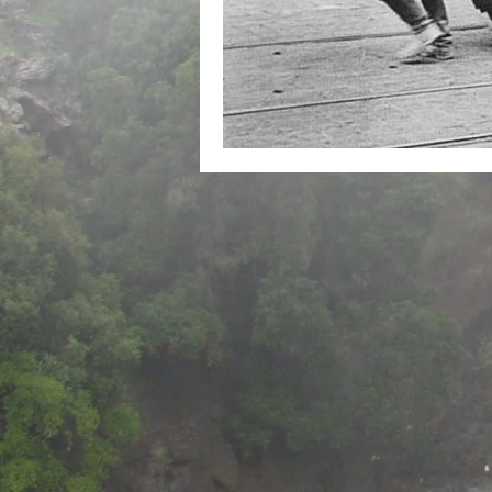
Tweede wereldoorlog
Pogr
Afdeling Dierenwelzijn van het