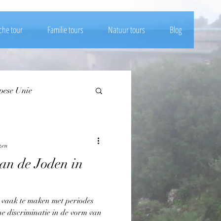
che tour
Familie tours
Natuur tours
Blog
pese Unie
Dieren Australië
zen
an de Joden in
Vogels
vaak te maken met periodes
n Oekraïne
he discriminatie in de vorm van