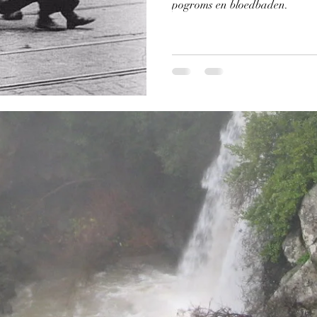
pogroms en bloedbaden.
oms
Europese Jodendom
Holocaust
Dierenexpor
 mini
Eid al-Fitr