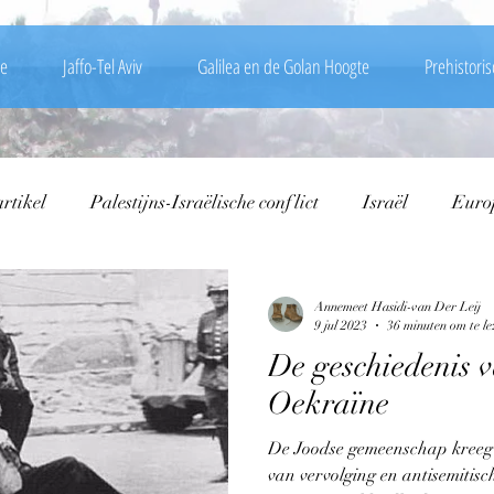
e
Jaffo-Tel Aviv
Galilea en de Golan Hoogte
Prehistoris
rtikel
Palestijns-Israëlische conflict
Israël
Euro
s
Jeruzalem
Oorlogen van Israël
Jeruzalem dag
Annemeet Hasidi-van Der Leij
9 jul 2023
36 minuten om te le
De geschiedenis v
Onafhankelijksoorlog
Natuur
Palestijnse terreur
Oekraïne
De Joodse gemeenschap kreeg 
Yom Kippoer oorlog
Zionisme
Video
Joden i
van vervolging en antisemitisc