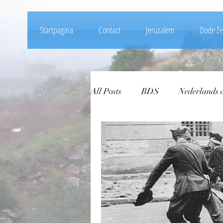
Startpagina
Contact
Jeruzalem
Dode Ze
All Posts
BDS
Nederlands a
Palestijnse gebieden
Hama
Dieren
Israëlische leger
Vogeltrek
Water in Israël